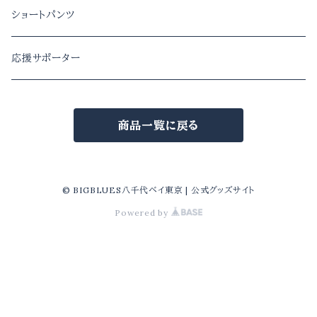
レディース
キッズ
ショートパンツ
メンズ
応援サポーター
レディース
商品一覧に戻る
© BIGBLUES八千代ベイ東京 | 公式グッズサイト
Powered by