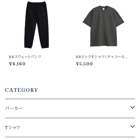
BBスウェットパンツ
BBビックTシャツ（チャコールグ
レー）
¥6,160
¥5,500
CATEGORY
パーカー
メンズ
Tシャツ